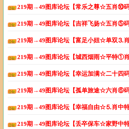
219期→49图库论坛【常乐之尊☆五肖⑩
219期→49图库论坛【吉祥飞扬☆五肖⑤
219期→49图库论坛【富足小妞☆单双⒊
219期→49图库论坛【城西烟雨☆平特①
219期→49图库论坛【幸运加满☆二十四
219期→49图库论坛【孤单旅途☆六肖⑥
219期→49图库论坛【幸福自由☆⒌肖中
219期→49图库论坛【丢卒保车☆家野中