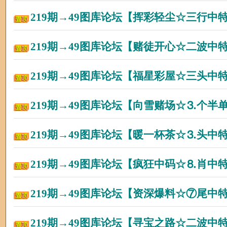
219期→49图库论坛【挥彩轻尘☆三行中
219期→49图库论坛【赌徒开心☆二波中
219期→49图库论坛【福星彩屋☆三头中
219期→49图库论坛【向雪赌场☆⒊个半
219期→49图库论坛【暖一杯茶☆⒊头中
219期→49图库论坛【疯狂中码☆⒏肖中
219期→49图库论坛【资深爆料☆⑦尾中
219期→49图库论坛【寻宝之路☆二波中