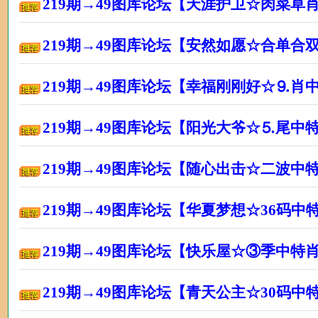
219期→49图库论坛【天涯护卫☆肉菜草
219期→49图库论坛【安然如愿☆合单合
219期→49图库论坛【幸福刚刚好☆⒐肖
219期→49图库论坛【阳光大爷☆⒌尾中
219期→49图库论坛【随心出击☆二波中
219期→49图库论坛【华夏梦想☆36码
219期→49图库论坛【快乐屋☆③季中特
219期→49图库论坛【青天公主☆30码