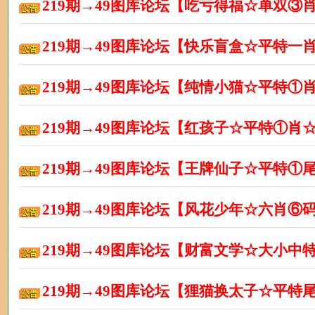
219期→49图库论坛【吃亏得福☆单双③
219期→49图库论坛【快乐盲盒☆平特一
219期→49图库论坛【纯情小猫☆平特①
219期→49图库论坛【红孩子☆平特①肖
219期→49图库论坛【王牌仙子☆平特①
219期→49图库论坛【风花少年☆六肖⑥
219期→49图库论坛【财富文学☆大小中
219期→49图库论坛【狸猫换太子☆平特