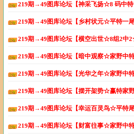
219期→49图库论坛【神采飞扬☆8 码中
219期→49图库论坛【乡村状元☆平特一
219期→49图库论坛【横空出世☆8组2中
219期→49图库论坛【暗中观察☆家野中
219期→49图库论坛【光华之年☆家野中
219期→49图库论坛【摆开架势☆赢特家
219期→49图库论坛【幸运百灵鸟☆平特
219期→49图库论坛【财富往事☆家野中