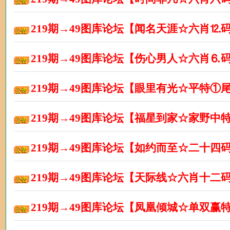
219期→49图库论坛【闻名天涯☆六肖⒓
219期→49图库论坛【伤心男人☆六肖⒍
219期→49图库论坛【眼里有光☆平特①
219期→49图库论坛【福星到家☆家野中
219期→49图库论坛【如约而至☆二十四
219期→49图库论坛【天际线☆六肖十二
219期→49图库论坛【凤凰倾城☆单双赢