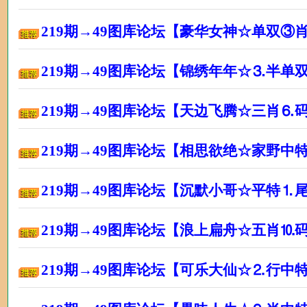
219期→49图库论坛【豪华女神☆单双③
219期→49图库论坛【锦绣年年☆⒊半单
219期→49图库论坛【天边飞腾☆三肖⒍
219期→49图库论坛【相思欲绝☆家野中
219期→49图库论坛【沉默小哥☆平特⒈
219期→49图库论坛【浪上扁舟☆五肖⒑
219期→49图库论坛【可乐大仙☆⒉行中