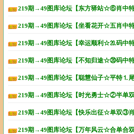
219期→49图库论坛【东方驿站☆⑥肖中
219期→49图库论坛【坐看花开☆五肖中
219期→49图库论坛【幸运顺利☆⒛码中
219期→49图库论坛【不知归途☆⑳码中
219期→49图库论坛【聪慧仙子☆平特⒈
219期→49图库论坛【时光勇士☆②半单
219期→49图库论坛【快乐出征☆单双③
219期→49图库论坛【万年风云☆合单合