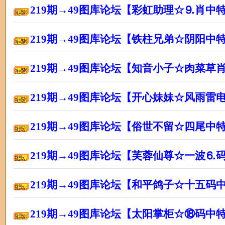
219期→49图库论坛【彩虹助理☆⒐肖中
219期→49图库论坛【铁柱兄弟☆阴阳中
219期→49图库论坛【知音小子☆肉菜草
219期→49图库论坛【开心妹妹☆风雨雷
219期→49图库论坛【俗世不留☆四尾中
219期→49图库论坛【芙蓉仙尊☆一波⒍
219期→49图库论坛【和平鸽子☆十五码
219期→49图库论坛【太阳掌柜☆⑱码中